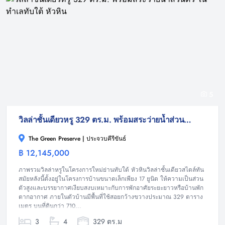
5
วิลล่าชั้นเดียวหรู 329 ตร.ม. พร้อมสระว่ายน้ำส่วนตัว ในทำเลทับใต้ หัวหิน
The Green Preserve | ประจวบคีรีขันธ์
฿ 12,145,000
วิลล่า
ภาพรวมวิลล่าหรูในโครงการใหม่ย่านทับใต้ หัวหินวิลล่าชั้นเดียวสไตล์ทัน
สมัยหลังนี้ตั้งอยู่ในโครงการบ้านขนาดเล็กเพียง 17 ยูนิต ให้ความเป็นส่วน
ตัวสูงและบรรยากาศเงียบสงบเหมาะกับการพักอาศัยระยะยาวหรือบ้านพัก
ตากอากาศ ภายในตัวบ้านมีพื้นที่ใช้สอยกว้างขวางประมาณ 329 ตาราง
เมตร บนที่ดินกว่า 710...
3
4
329 ตร.ม