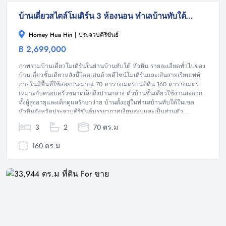
บ้านเดี่ยวสไตล์โมเดิร์น 3 ห้องนอน ทำเลบ้านทับใต้ หัวหิน ในโครงการ โฮมมี่
Homey Hua Hin | ประจวบคีรีขันธ์
฿ 2,699,000
บ้าน
ภาพรวมบ้านเดี่ยวโมเดิร์นในย่านบ้านทับใต้ หัวหิน รายละเอียดทั่วไปของ
บ้านเดี่ยวชั้นเดียวหลังนี้โดดเด่นด้วยดีไซน์โมเดิร์นและเส้นสายเรียบเท่ห์
ภายในมีพื้นที่ใช้สอยประมาณ 70 ตารางเมตรบนที่ดิน 160 ตารางเมตร
เหมาะกับครอบครัวขนาดเล็กถึงปานกลาง ตัวบ้านชั้นเดียวใช้งานสะดวก
ทั้งผู้สูงอายุและเด็กดูแลรักษาง่าย บ้านตั้งอยู่ในทำเลบ้านทับใต้ในเขต
หัวหินจังหวัดประจวบคีรีขันธ์บรรยากาศเงียบสงบและเป็นส่วนตัว...
3
2
70 ตร.ม
160 ตร.ม