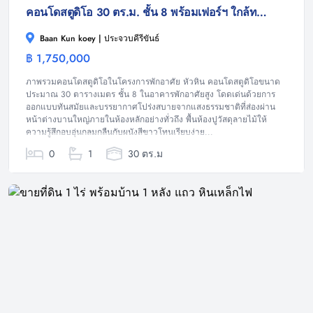
คอนโดสตูดิโอ 30 ตร.ม. ชั้น 8 พร้อมเฟอร์ฯ ใกล้ทะเล หัวหิน
Baan Kun koey | ประจวบคีรีขันธ์
฿ 1,750,000
คอนโดมิเนียม
ภาพรวมคอนโดสตูดิโอในโครงการพักอาศัย หัวหิน คอนโดสตูดิโอขนาด
ประมาณ 30 ตารางเมตร ชั้น 8 ในอาคารพักอาศัยสูง โดดเด่นด้วยการ
ออกแบบทันสมัยและบรรยากาศโปร่งสบายจากแสงธรรมชาติที่ส่องผ่าน
หน้าต่างบานใหญ่ภายในห้องหลักอย่างทั่วถึง พื้นห้องปูวัสดุลายไม้ให้
ความรู้สึกอบอุ่นกลมกลืนกับผนังสีขาวโทนเรียบง่าย...
0
1
30 ตร.ม