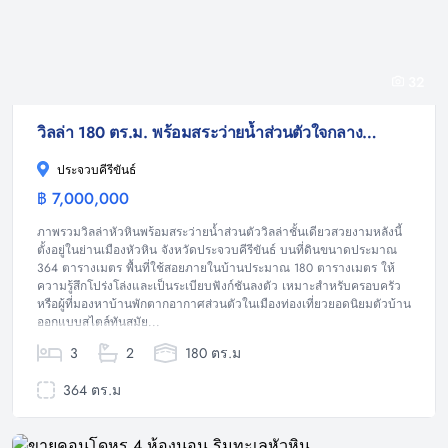
32
วิลล่า 180 ตร.ม. พร้อมสระว่ายน้ำส่วนตัวใจกลางหัวหิน บนที่ดิน 364 ตร.ม.
ประจวบคีรีขันธ์
฿ 7,000,000
วิลล่า
ภาพรวมวิลล่าหัวหินพร้อมสระว่ายน้ำส่วนตัววิลล่าชั้นเดียวสวยงามหลังนี้
ตั้งอยู่ในย่านเมืองหัวหิน จังหวัดประจวบคีรีขันธ์ บนที่ดินขนาดประมาณ
364 ตารางเมตร พื้นที่ใช้สอยภายในบ้านประมาณ 180 ตารางเมตร ให้
ความรู้สึกโปร่งโล่งและเป็นระเบียบฟังก์ชันลงตัว เหมาะสำหรับครอบครัว
หรือผู้ที่มองหาบ้านพักตากอากาศส่วนตัวในเมืองท่องเที่ยวยอดนิยมตัวบ้าน
ออกแบบสไตล์ทันสมัย...
3
2
180 ตร.ม
364 ตร.ม