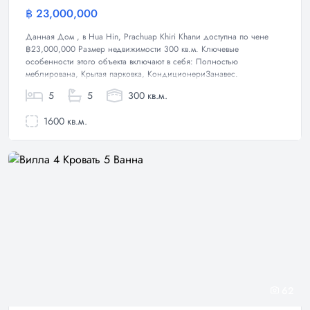
฿ 23,000,000
Дом
Данная Дом , в Hua Hin, Prachuap Khiri Khanи доступна по чене
฿23,000,000 Размер недвижимости 300 кв.м. Ключевые
особенности этого объекта включают в себя: Полностью
меблирована, Крытая парковка, КондиционериЗанавес.
5
5
300 кв.м.
1600 кв.м.
62