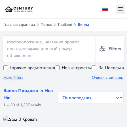
Ope
Главная страница
Поиск
Thailand
Вилла
Местоположение, название проекта
или идентификационный номер
Filters
объявления
Горячие предложения
Новые проекты
За Последние
More Filters
Очистить фильтры
Вилла Продажа in Hua
general.sort-by
Hin
1
–
30
of
1,387
results