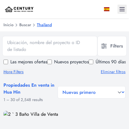
Ope
Inicio
Buscar
Thailand
Ubicación, nombre del proyecto o ID
Filters
de listado
Las mejores ofertas
Nuevos proyectos
Últimos 90 días
More Filters
Eliminar filtros
Propiedades En venta in
general.sort-by
Hua Hin
1
–
30
of
2,548
results