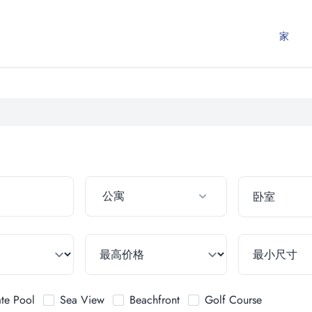
家
公寓
ate Pool
Sea View
Beachfront
Golf Course